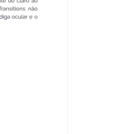
e do claro ao 
ransitions não 
ga ocular e o 