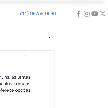
(11) 99758-0686
ns, as lentes 
óculos comuns 
 oferece opções 