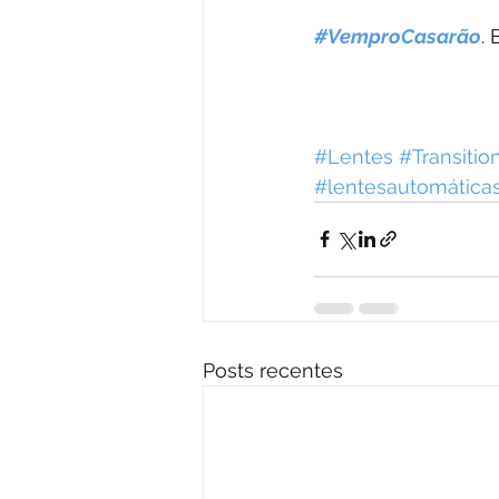
#VemproCasarão
.
#Lentes
#Transitio
#lentesautomática
Posts recentes