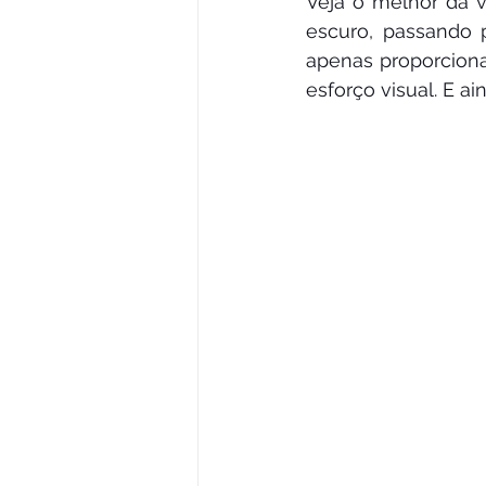
Veja o melhor da 
escuro, passando p
apenas proporcion
esforço visual. E 