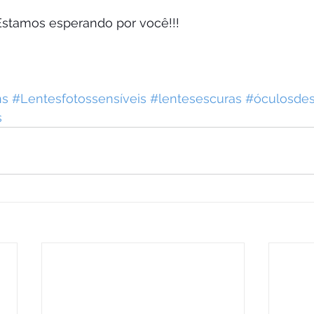
 Estamos esperando por você!!!
ns
#Lentesfotossensíveis
#lentesescuras
#óculosdes
s