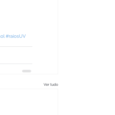
ol
#raiosUV
Ver tudo