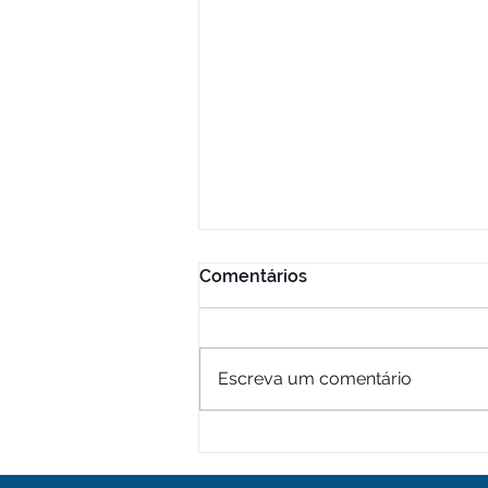
Comentários
Escreva um comentário
Cegueira infantil: 80% dos
casos podem ser evitados