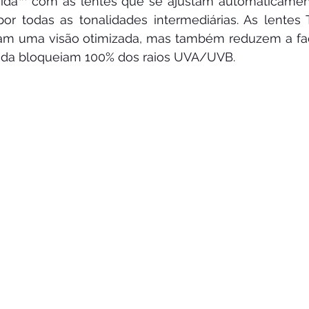
vida™ com as lentes que se ajustam automaticament
or todas as tonalidades intermediárias. As lentes T
am uma visão otimizada, mas também reduzem a fadi
ainda bloqueiam 100% dos raios UVA/UVB.