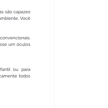
as são capazes 
mbiente. Você 
convencionais. 
sse um óculos 
antil ou para 
icamente todos 