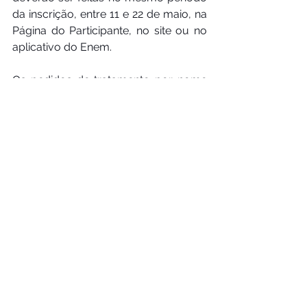
da inscrição, entre 11 e 22 de maio, na 
Página do Participante, no site ou no 
aplicativo do Enem.
Os pedidos de tratamento por nome 
social serão feitos entre 25 e 29 de 
maio pelo mesmo sistema, com 
previsão de divulgação dos 
resultados em 5 de junho. O período 
para apresentação de recursos será 
entre 8 e 12 de junho e a 
disponibilização dos resultados finais, 
em 18 de junho.
https://enem.inep.gov.br/participante
/#!/