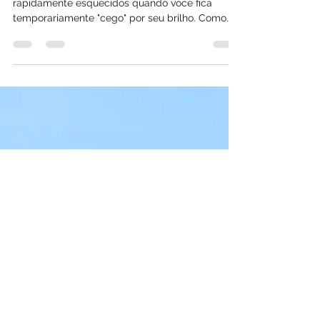
O milagre e a beleza do sol podem ser
rapidamente esquecidos quando você fica
temporariamente "cego" por seu brilho. Como
aquele dia de...