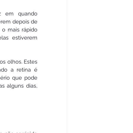
z em quando 
rem depois de 
 o mais rápido 
as estiverem 
s olhos. Estes 
o a retina é 
ério que pode 
 alguns dias, 