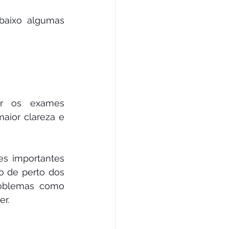
aixo algumas 
ar os exames 
ior clareza e 
s importantes 
 de perto dos 
oblemas como 
er.