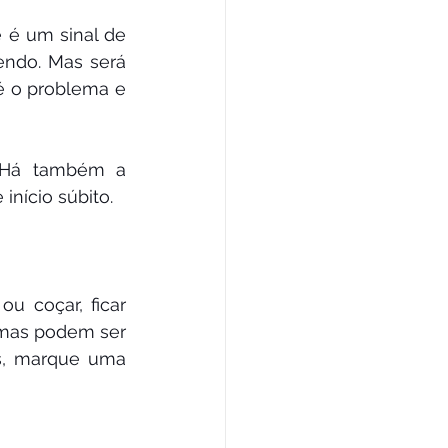
 é um sinal de 
ndo. Mas será 
é o problema e 
 Há também a 
início súbito.
 coçar, ficar 
emas podem ser 
s, marque uma 