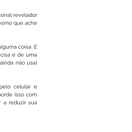
inal revelador 
esmo que ache 
guma coisa. E 
cisa é de uma 
ainda não usa) 
elo celular e 
orde isso com 
 a reduzir sua 