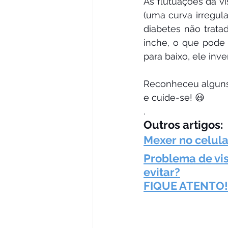
As flutuações da v
(uma curva irregul
diabetes não trata
inche, o que pode
para baixo, ele inve
Reconheceu alguns d
e cuide-se! 😃
.
Outros artigos:
Mexer no celula
Problema de vi
evitar?
FIQUE ATENTO!..