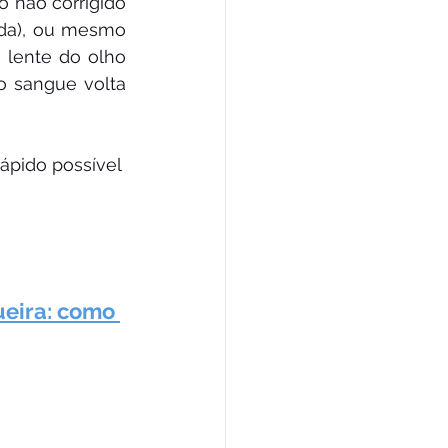
 não corrigido 
ada), ou mesmo 
 lente do olho 
 sangue volta 
ápido possível 
eira: como 