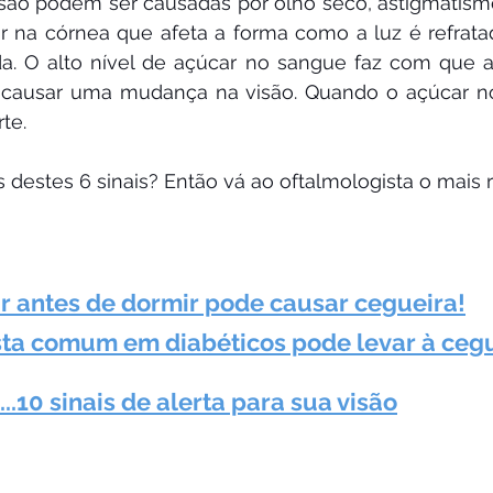
isão podem ser causadas por olho seco, astigmatismo
ar na córnea que afeta a forma como a luz é refrat
da. O alto nível de açúcar no sangue faz com que a
 causar uma mudança na visão. Quando o açúcar no
rte.
estes 6 sinais? Então vá ao oftalmologista o mais r
r antes de dormir pode causar cegueira!
sta comum em diabéticos pode levar à cegu
.10 sinais de alerta para sua visão