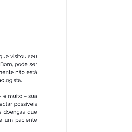
ue visitou seu 
 Bom, pode ser 
mente não está 
ologista.
e muito – sua 
ctar possíveis 
s doenças que 
 um paciente 