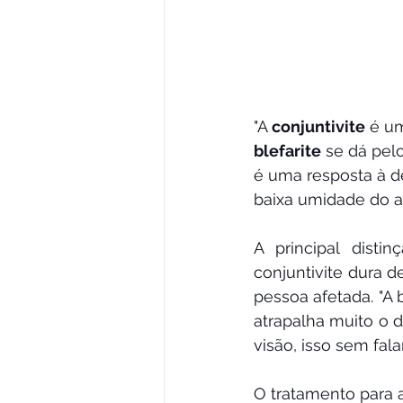
"A 
conjuntivite
 é u
blefarite
 se dá pelo
é uma resposta à d
baixa umidade do ar
A principal dist
conjuntivite dura de
pessoa afetada. "A 
atrapalha muito o d
visão, isso sem fal
O tratamento para 