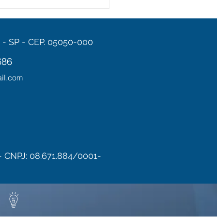
e são Patologias
ares?
 - SP - CEP. 05050-000
686
il.com
- CNPJ: 08.671.884/0001-