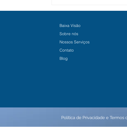
Cegueira infantil: 80% dos
casos podem ser evitados
— saiba como identificar os
sinais!
Baixa Visão
Sobre nós
Nossos Serviços
Contato
Blog
Politica de Privacidade e Termos