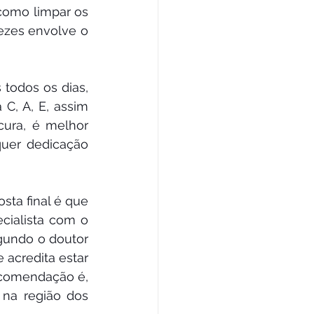
como limpar os 
ezes envolve o 
todos os dias, 
, A, E, assim 
ra, é melhor 
uer dedicação 
a final é que 
ialista com o 
undo o doutor 
 acredita estar 
ecomendação é, 
na região dos 