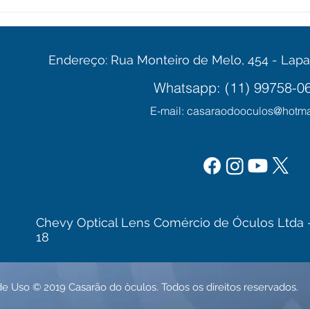
Fotos Coloridas ou Preto e
O qu
Branco?
Ocul
Endereço: Rua Monteiro de Melo, 454 - Lapa
Whatsapp: (11) 99758-0
E-mail:
casaraodooculos@hotma
Chevy Optical Lens Comércio de Óculos Ltda 
18
 de Uso
© 2019 Casarão do òculos. Todos os direitos reservados.