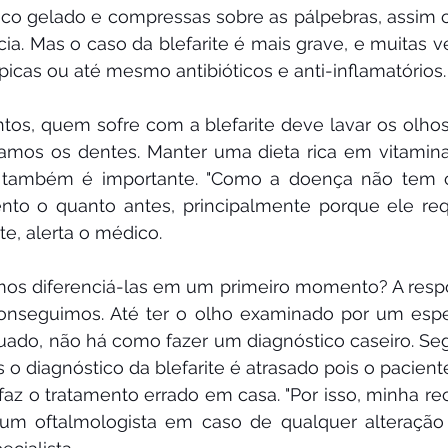
lógico gelado e compressas sobre as pálpebras, assim 
a. Mas o caso da blefarite é mais grave, e muitas v
icas ou até mesmo antibióticos e anti-inflamatórios.
os, quem sofre com a blefarite deve lavar os olhos 
os os dentes. Manter uma dieta rica em vitamina C
também é importante. "Como a doença não tem cu
nto o quanto antes, principalmente porque ele req
te, alerta o médico.
s diferenciá-las em um primeiro momento? A respost
onseguimos. Até ter o olho examinado por um espec
do, não há como fazer um diagnóstico caseiro. Seg
 o diagnóstico da blefarite é atrasado pois o paciente
faz o tratamento errado em casa. "Por isso, minha r
 um oftalmologista em caso de qualquer alteração 