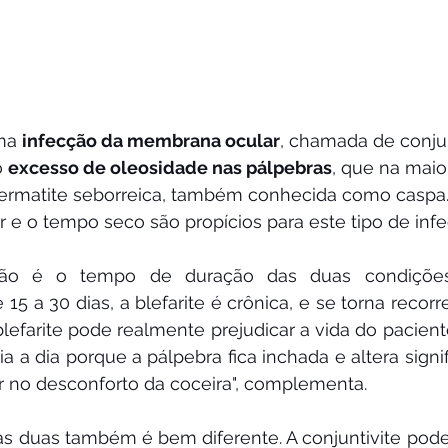
ma 
infecção da membrana ocular
, chamada de conjun
 
excesso de oleosidade nas pálpebras
, que na maio
ermatite seborreica, também conhecida como caspa. 
 e o tempo seco são propícios para este tipo de infec
inção é o tempo de duração das duas condições
 15 a 30 dias, a blefarite é crônica, e se torna recorr
blefarite pode realmente prejudicar a vida do paciente
ia a dia porque a pálpebra fica inchada e altera signi
ar no desconforto da coceira", complementa.
as duas também é bem diferente. A conjuntivite pode