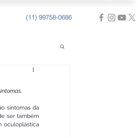
(11) 99758-0686
intomas.
ão sintomas da 
de ser também 
 oculoplástica 